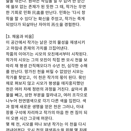
술을 겪는다. 원하는 작업을 할 수 없어 한 순간
에 쓸모 없는 존재가 된 듯한 그 때, 작가는 우연
한 기회로 민화 民畵를 만난다. 민화는 ‘다시 창
작을 할 수 있다’는 확신을 주었고, 작가는 죽게
되었다가 되살아난 자아의 再生을 경험한다.
[3. 채움과 비움]
이 공간에서 작가는 낡은 것의 물성을 재생시키
고 마침내 존재의 가치를 끄집어낸다.
작품의 이야기는 시모의 모친에서부터 시작된다.
작가의 시모는 그의 모친이 직접 짠 모시 천을 보
따리 채 평생 간직해오다가 수년 전, 심각한 수해
를 만난다. 망가진 천을 버릴 수 없었던 시모는
작가를 찾았고, 이 천은 작가의 몫이 된다. 묶인
채로 펴보지 않고 시모가 평생을 애지중지했던
천은 여러 차례 정련의 과정을 거친다. 삶아서 흙
물을 빼고, 상한 부분을 잘라내고, 여러 조각으로
나누어 천연염색으로 각기 다른 색을 입힌다. 색
과 함께 새로운 생명을 얻은 천은 그러나, 이내
장롱 구석에 자리하고 작가의 마음 한 켠 짐이 되
어 오랜 시간 그곳에 머문다.
몇 해 전, 시모를 떠나 보낸 작가는 이 천을 다시
꺼내어본다. 모시 천의 재생再生을 위해 몇 차례