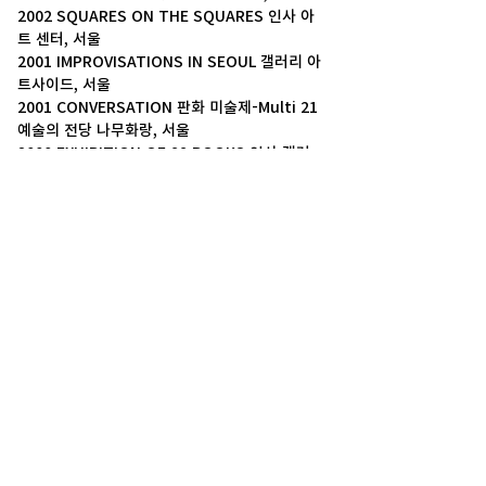
2002 SQUARES ON THE SQUARES 인사 아
트 센터, 서울
2001 IMPROVISATIONS IN SEOUL 갤러리 아
트사이드, 서울
2001 CONVERSATION 판화 미술제-Multi 21 
예술의 전당 나무화랑, 서울
2000 EXHIBITION OF 99 BOOKS 인사 갤러
리, 서울
1996 WINDOWS Edward Williams Gallery, 
Faireigh Dikinson University, Hakensack, 
New Jersey, USA
1992 IMPROVISATIONS Tommy Tang’s, 
New York, USA
1991 IMPROVISATIONS Broadway 
Windows, New York, USA